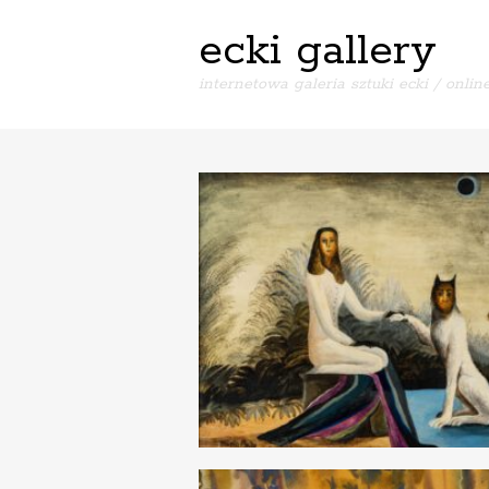
ecki gallery
internetowa galeria sztuki ecki / online