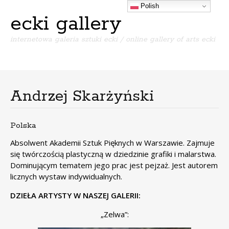
Polish
ecki gallery
internetowa galeria sztuki ecki / online gallery of arts ecki
Menu
S
k
i
Andrzej Skarżyński
p
t
o
Polska
c
o
Absolwent Akademii Sztuk Pięknych w Warszawie. Zajmuje
n
się twórczością plastyczną w dziedzinie grafiki i malarstwa.
t
Dominującym tematem jego prac jest pejzaż. Jest autorem
e
licznych wystaw indywidualnych.
n
DZIEŁA ARTYSTY W NASZEJ GALERII:
t
„Zelwa”: