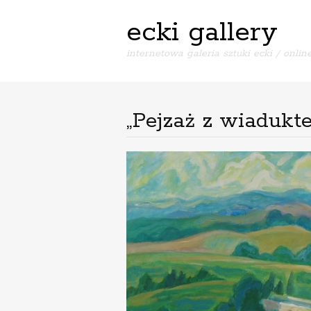
ecki gallery
internetowa galeria sztuki ecki / online
„Pejzaż z wiadukte