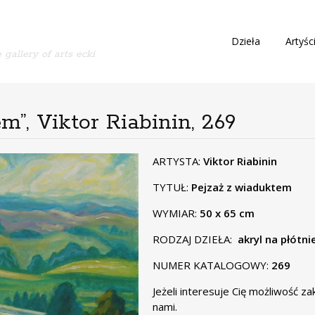
S
Dzieła
Artyśc
 gallery of arts ecki
k
i
p
t
o
m”, Viktor Riabinin, 269
c
o
n
ARTYSTA:
Viktor Riabinin
t
TYTUŁ:
Pejzaż z wiaduktem
e
n
WYMIAR:
50 x 65 cm
t
RODZAJ DZIEŁA:
akryl na płótni
NUMER KATALOGOWY:
269
Jeżeli interesuje Cię możliwość z
nami.