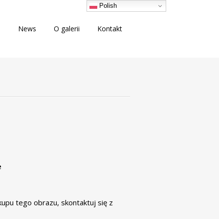
Polish
i
News
O galerii
Kontakt
e
akupu tego obrazu,
skontaktuj się
z