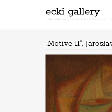
ecki gallery
internetowa galeria sztuki ecki / online
„Motive II”, Jaros