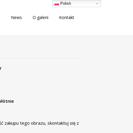
Polish
i
News
O galerii
Kontakt
r
płótnie
ość zakupu tego obrazu,
skontaktuj się
z