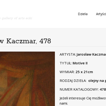
S
Dzieła
Artyśc
 gallery of arts ecki
k
i
p
t
o
ław Kaczmar, 478
c
o
n
ARTYSTA:
Jarosław Kaczma
t
TYTUŁ:
Motive II
e
n
WYMIAR:
25 x 21cm
t
RODZAJ DZIEŁA:
olejny na 
NUMER KATALOGOWY:
478
Jeżeli interesuje Cię możliw
nami.