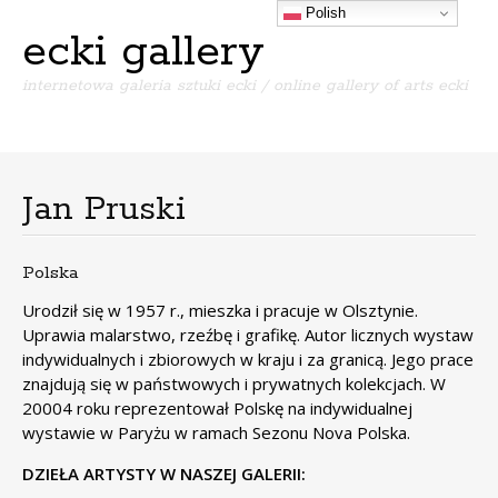
Polish
ecki gallery
internetowa galeria sztuki ecki / online gallery of arts ecki
Menu
S
k
i
Jan Pruski
p
t
o
Polska
c
o
Urodził się w 1957 r., mieszka i pracuje w Olsztynie.
n
Uprawia malarstwo, rzeźbę i grafikę. Autor licznych wystaw
t
indywidualnych i zbiorowych w kraju i za granicą. Jego prace
e
znajdują się w państwowych i prywatnych kolekcjach. W
n
20004 roku reprezentował Polskę na indywidualnej
t
wystawie w Paryżu w ramach Sezonu Nova Polska.
DZIEŁA ARTYSTY W NASZEJ GALERII: