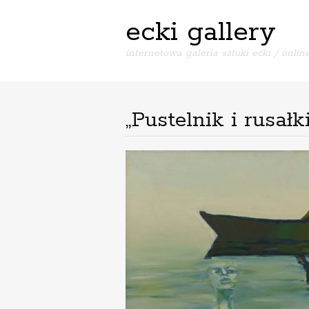
ecki gallery
internetowa galeria sztuki ecki / online
„Pustelnik i rusał