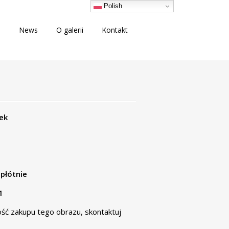
Polish
i
News
O galerii
Kontakt
ek
 płótnie
1
wość zakupu tego obrazu,
skontaktuj