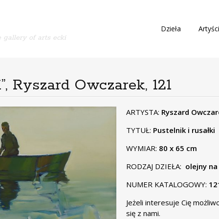
S
Dzieła
Artyśc
 gallery of arts ecki
k
i
p
t
o
ki”, Ryszard Owczarek, 121
c
o
n
ARTYSTA:
Ryszard Owczar
t
TYTUŁ:
Pustelnik i rusałki
e
n
WYMIAR:
80 x 65 cm
t
RODZAJ DZIEŁA:
olejny na
NUMER KATALOGOWY:
12
Jeżeli interesuje Cię możli
się
z nami.