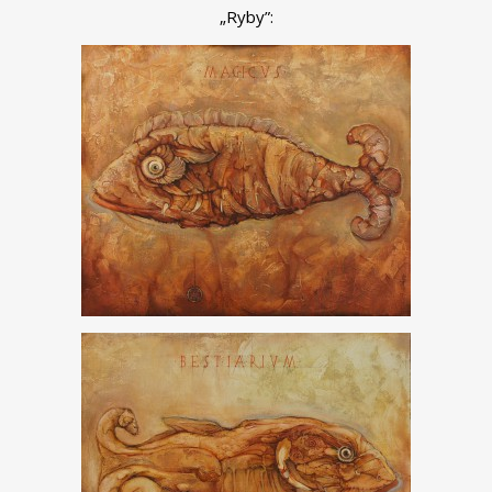
„Ryby”: