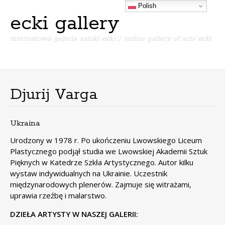
Polish
ecki gallery
internetowa galeria sztuki ecki / online gallery of arts ecki
Menu
S
k
i
Djurij Varga
p
t
o
Ukraina
c
o
Urodzony w 1978 r. Po ukończeniu Lwowskiego Liceum
n
Plastycznego podjął studia we Lwowskiej Akademii Sztuk
t
Pięknych w Katedrze Szkła Artystycznego. Autor kilku
e
wystaw indywidualnych na Ukrainie. Uczestnik
n
międzynarodowych plenerów. Zajmuje się witrażami,
t
uprawia rzeźbę i malarstwo.
DZIEŁA ARTYSTY W NASZEJ GALERII: