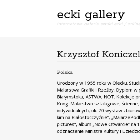
ecki gallery
internetowa galeria sztuki ecki / online
Krzysztof Konicze
Polska
Urodzony w 1955 roku w Olecku. Studi
Malarstwa,Grafiki i Rzeźby. Dyplom 
Białymstoku, ASTWA, NOT. Kolekcje pry
Kong. Malarstwo sztalugowe, ścienne, 
indywidualnych, ok. 70 wystaw zbiorow
kim na Białostocczyźnie”, „MalarzePodl
pictures”, album „Nowe Otwarcie” na 1
odznaczenie Ministra Kultury i Dziedz