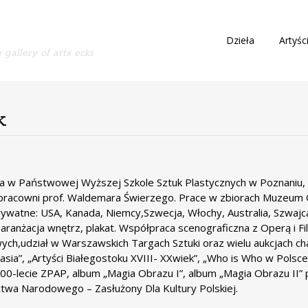
S
Dzieła
Artyśc
 gallery of arts ecki
k
i
p
t
o
k
c
o
n
t
a w Państwowej Wyższej Szkole Sztuk Plastycznych w Poznaniu,
e
w pracowni prof. Waldemara Świerzego. Prace w zbiorach Muze
n
watne: USA, Kanada, Niemcy,Szwecja, Włochy, Australia, Szwajcar
t
aranżacja wnętrz, plakat. Współpraca scenograficzna z Operą i F
ych,udział w Warszawskich Targach Sztuki oraz wielu aukcjach cha
asia”, „Artyści Białegostoku XVIII- XXwiek”, „Who is Who w Polsc
00-lecie ZPAP, album „Magia Obrazu I”, album „Magia Obrazu II”
ictwa Narodowego – Zasłużony Dla Kultury Polskiej.