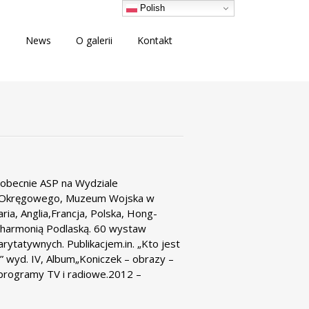
Polish
i
News
O galerii
Kontakt
 obecnie ASP na Wydziale
um Okręgowego, Muzeum Wojska w
ia, Anglia,Francja, Polska, Hong-
ilharmonią Podlaską. 60 wystaw
rytatywnych. Publikacjem.in. „Kto jest
e” wyd. IV, Album„Koniczek – obrazy –
 programy TV i radiowe.2012 –