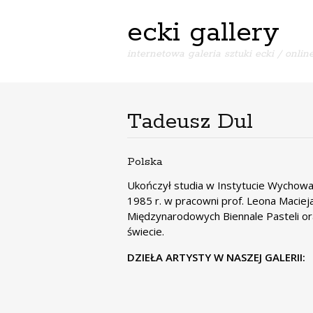
ecki gallery
internetowa galeria sztuki ecki / online
Tadeusz Dul
Polska
Ukończył studia w Instytucie Wychow
1985 r. w pracowni prof. Leona Macieja
Międzynarodowych Biennale Pasteli oraz
świecie.
DZIEŁA ARTYSTY W NASZEJ GALERII: