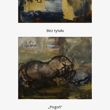
Bez tytułu
„Pogoń”