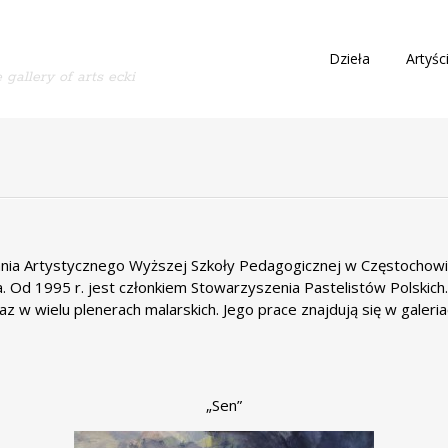
S
Dzieła
Artyśc
 gallery of arts ecki
k
i
p
t
o
c
o
n
t
ania Artystycznego Wyższej Szkoły Pedagogicznej w Częstochowi
e
. Od 1995 r. jest członkiem Stowarzyszenia Pastelistów Polskich. 
n
 w wielu plenerach malarskich. Jego prace znajdują się w galeria
t
„Sen”