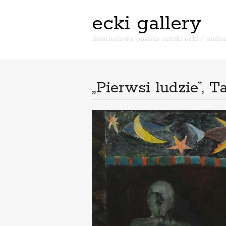
ecki gallery
internetowa galeria sztuki ecki / online
„Pierwsi ludzie”, 