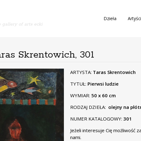
S
Dzieła
Artyśc
 gallery of arts ecki
k
i
p
t
o
Taras Skrentowich, 301
c
o
n
ARTYSTA:
Taras Skrentowich
t
TYTUŁ:
Pierwsi ludzie
e
n
WYMIAR:
50 x 60 cm
t
RODZAJ DZIEŁA:
olejny na płót
NUMER KATALOGOWY:
301
Jeżeli interesuje Cię możliwość 
nami.