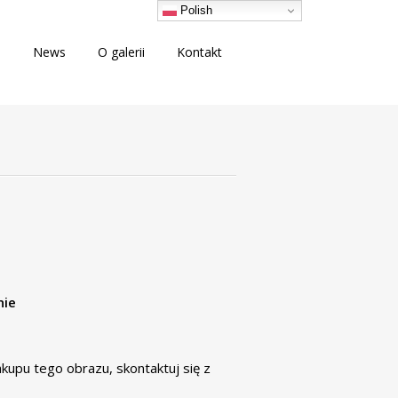
Polish
i
News
O galerii
Kontakt
nie
zakupu tego obrazu,
skontaktuj się
z