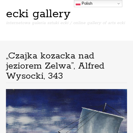
Polish
ecki gallery
internetowa galeria sztuki ecki / online gallery of arts ecki
Menu
S
k
i
„Czajka kozacka nad
p
jeziorem Zelwa”, Alfred
t
o
Wysocki, 343
c
o
n
t
e
n
t