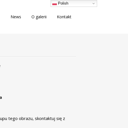
Polish
i
News
O galerii
Kontakt
e
a
akupu tego obrazu,
skontaktuj się
z