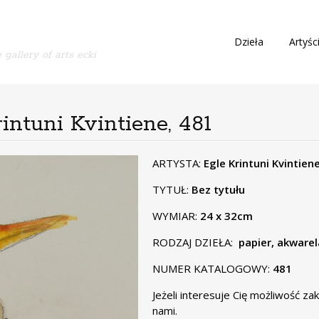
S
Dzieła
Artyśc
 gallery of arts ecki
k
i
p
t
o
rintuni Kvintiene, 481
c
o
n
ARTYSTA:
Egle Krintuni Kvintien
t
TYTUŁ:
Bez tytułu
e
n
WYMIAR:
24 x 32cm
t
RODZAJ DZIEŁA:
papier, akwarel
NUMER KATALOGOWY:
481
Jeżeli interesuje Cię możliwość z
nami.