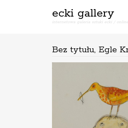
ecki gallery
internetowa galeria sztuki ecki / online
Bez tytułu, Egle K