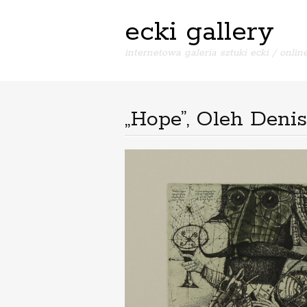
ecki gallery
internetowa galeria sztuki ecki / online
„Hope”, Oleh Deni