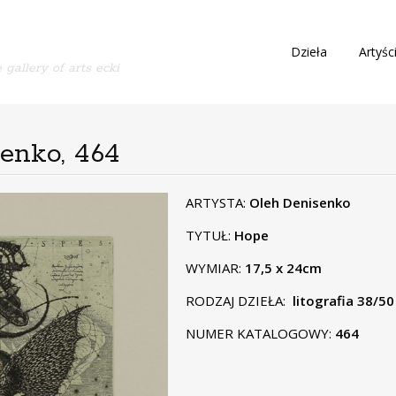
S
Dzieła
Artyśc
 gallery of arts ecki
k
i
p
t
o
senko, 464
c
o
n
ARTYSTA:
Oleh Denisenko
t
TYTUŁ:
Hope
e
n
WYMIAR:
17,5 x 24cm
t
RODZAJ DZIEŁA:
litografia 38/50
NUMER KATALOGOWY:
464