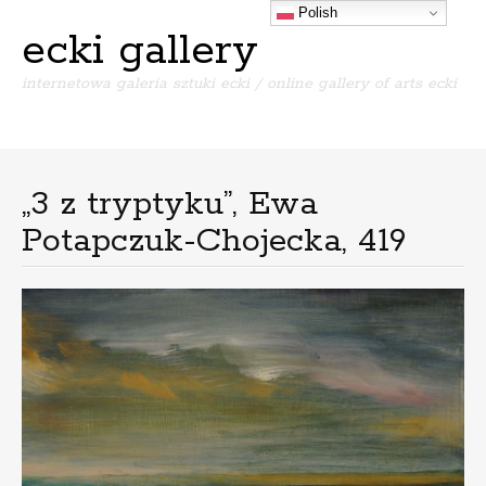
Polish
ecki gallery
internetowa galeria sztuki ecki / online gallery of arts ecki
Menu
S
k
i
„3 z tryptyku”, Ewa
p
Potapczuk-Chojecka, 419
t
o
c
o
n
t
e
n
t