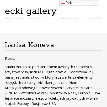
Polish
ecki gallery
internetowa galeria sztuki ecki / online gallery of arts ecki
Menu
S
k
i
Larisa Koneva
p
t
o
Rosja
c
o
Studia malarskie pod kierunkiem uznanych i cenionych
n
artystów rosyjskich M.E. Djuta oraz V.S. Morozova. Jej
t
pasją jest malarstwo, w którym zawarte są elementy
e
rosyjskich i bizantyjskich ikon. Jest członkiem
n
Międzynarodowego Stowarzyszenia Artystek Malarek
t
„IRIDA”. Uczestniczka wielu wystaw w Rosji, Europie i USA.
Jej prace można znaleźć w kolekcjach prywatnych w wielu
krajach Europy i Rosji oraz USA.