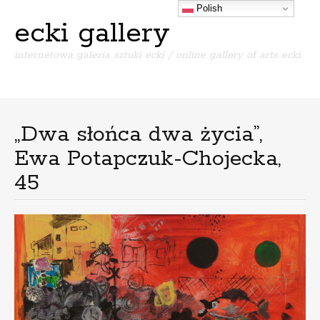
Polish
ecki gallery
internetowa galeria sztuki ecki / online gallery of arts ecki
Menu
S
k
i
„Dwa słońca dwa życia”,
p
Ewa Potapczuk-Chojecka,
t
o
45
c
o
n
t
e
n
t