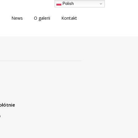
Polish
i
News
O galerii
Kontakt
płótnie
9