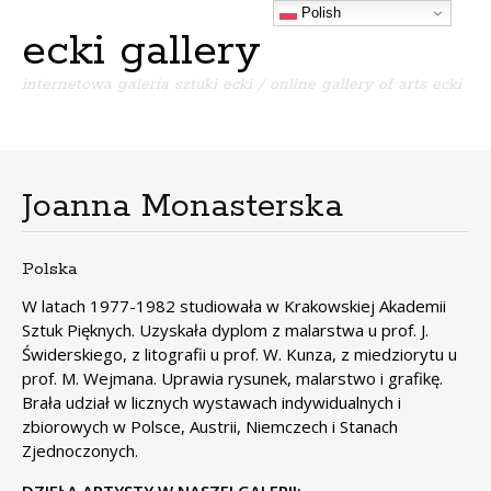
Polish
ecki gallery
internetowa galeria sztuki ecki / online gallery of arts ecki
Menu
S
k
i
Joanna Monasterska
p
t
o
Polska
c
o
W latach 1977-1982 studiowała w Krakowskiej Akademii
n
Sztuk Pięknych. Uzyskała dyplom z malarstwa u prof. J.
t
Świderskiego, z litografii u prof. W. Kunza, z miedziorytu u
e
prof. M. Wejmana. Uprawia rysunek, malarstwo i grafikę.
n
Brała udział w licznych wystawach indywidualnych i
t
zbiorowych w Polsce, Austrii, Niemczech i Stanach
Zjednoczonych.