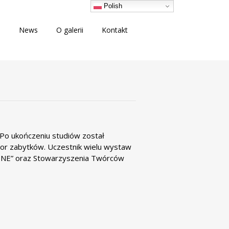
Polish
i
News
O galerii
Kontakt
 Po ukończeniu studiów został
tor zabytków. Uczestnik wielu wystaw
EKTNE” oraz Stowarzyszenia Twórców