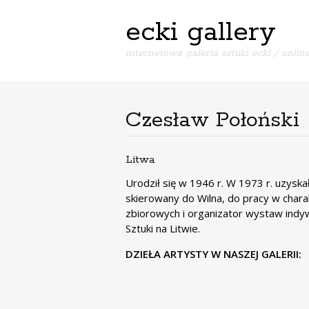
ecki gallery
internetowa galeria sztuki ecki / online
Czesław Połoński
Litwa
Urodził się w 1946 r. W 1973 r. uzysk
skierowany do Wilna, do pracy w char
zbiorowych i organizator wystaw indy
Sztuki na Litwie.
DZIEŁA ARTYSTY W NASZEJ GALERII: