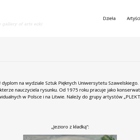
S
Dzieła
Artyśc
 gallery of arts ecki
k
i
p
t
o
c
o
n
t
ał dyplom na wydziale Sztuk Pięknych Uniwersytetu Szawelskiego.
e
akterze nauczyciela rysunku. Od 1975 roku pracuje jako konserwa
n
widualnych w Polsce i na Litwie. Należy do grupy artystów „PL
t
„Jezioro z kładką”: