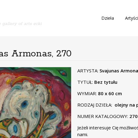
S
Dzieła
Artyśc
 gallery of arts ecki
k
i
p
t
o
nas Armonas, 270
c
o
n
ARTYSTA:
Svajunas Armon
t
TYTUŁ:
Bez tytułu
e
n
WYMIAR:
80 x 60 cm
t
RODZAJ DZIEŁA:
olejny na 
NUMER KATALOGOWY:
270
Jeżeli interesuje Cię możliw
nami.