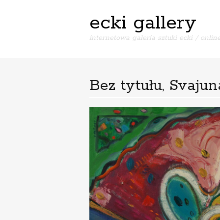
ecki gallery
internetowa galeria sztuki ecki / online
Bez tytułu, Svaju