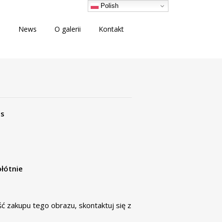
Polish
i
News
O galerii
Kontakt
as
płótnie
ość zakupu tego obrazu,
skontaktuj się
z