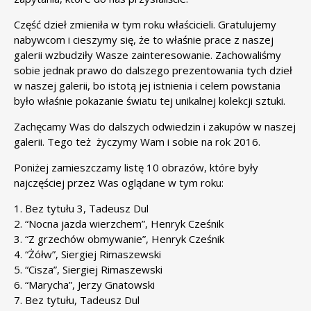
Część dzieł zmieniła w tym roku właścicieli. Gratulujemy
nabywcom i cieszymy się, że to właśnie prace z naszej
galerii wzbudziły Wasze zainteresowanie. Zachowaliśmy
sobie jednak prawo do dalszego prezentowania tych dzieł
w naszej galerii, bo istotą jej istnienia i celem powstania
było właśnie pokazanie światu tej unikalnej kolekcji sztuki.
Zachęcamy Was do dalszych odwiedzin i zakupów w naszej
galerii. Tego też życzymy Wam i sobie na rok 2016.
Poniżej zamieszczamy listę 10 obrazów, które były
najczęściej przez Was oglądane w tym roku:
1.
Bez tytułu 3, Tadeusz Dul
2.
“Nocna jazda wierzchem”, Henryk Cześnik
3.
“Z grzechów obmywanie”, Henryk Cześnik
4.
“Żółw”, Siergiej Rimaszewski
5.
“Cisza”, Siergiej Rimaszewski
6.
“Marycha”, Jerzy Gnatowski
7.
Bez tytułu, Tadeusz Dul