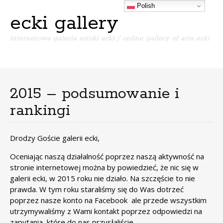
Polish
ecki gallery
internetowa galeria sztuki ecki / online gallery of arts ecki
Menu
S
k
i
2015 – podsumowanie i
p
rankingi
t
o
c
Drodzy Goście galerii ecki,
o
n
Oceniając naszą działalność poprzez naszą aktywność na
t
stronie internetowej można by powiedzieć, że nic się w
e
galerii ecki, w 2015 roku nie działo. Na szczęście to nie
n
prawda. W tym roku staraliśmy się do Was dotrzeć
t
poprzez nasze konto na
Facebook
ale przede wszystkim
utrzymywaliśmy z Wami kontakt poprzez odpowiedzi na
zapytania, które do nas przysłaliście.